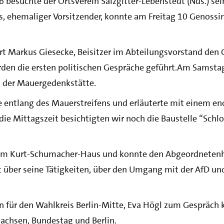
6 besuchte der Ortsverein Salzgitter-Lebenstedt (Nds.) se
ds, ehemaliger Vorsitzender, konnte am Freitag 10 Genoss
 Markus Giesecke, Beisitzer im Abteilungsvorstand den G
en die ersten politischen Gespräche geführt.Am Samstag 
 der Mauergedenkstätte.
e entlang des Mauerstreifens und erläuterte mit einem 
e Mittagszeit besichtigten wir noch die Baustelle “Schlo
im Kurt-Schumacher-Haus und konnte den Abgeordnetenh
ht über seine Tätigkeiten, über den Umgang mit der AfD 
 für den Wahlkreis Berlin-Mitte, Eva Högl zum Gespräch 
achsen, Bundestag und Berlin.