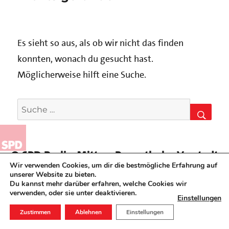
Es sieht so aus, als ob wir nicht das finden
konnten, wonach du gesucht hast.
Möglicherweise hilft eine Suche.
Suche
nach:
SUCH
© SPD Berlin-Mitte – Rosenthaler Vorstadt
Wir verwenden Cookies, um dir die bestmögliche Erfahrung auf
Datenschutz
unserer Website zu bieten.
Du kannst mehr darüber erfahren, welche Cookies wir
Impressum
verwenden, oder sie unter
deaktivieren.
Einstellungen
NACH
Zustimmen
Ablehnen
Einstellungen
OBEN