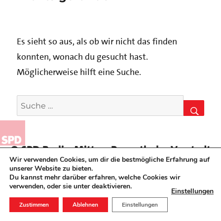
Es sieht so aus, als ob wir nicht das finden
konnten, wonach du gesucht hast.
Möglicherweise hilft eine Suche.
Suche
nach:
SUCH
© SPD Berlin-Mitte – Rosenthaler Vorstadt
Wir verwenden Cookies, um dir die bestmögliche Erfahrung auf
Datenschutz
unserer Website zu bieten.
Du kannst mehr darüber erfahren, welche Cookies wir
Impressum
verwenden, oder sie unter
deaktivieren.
Einstellungen
NACH
Zustimmen
Ablehnen
Einstellungen
OBEN